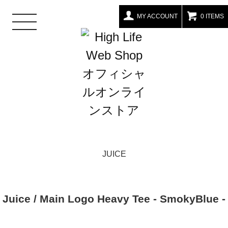
MY ACCOUNT
0 ITEMS
toggle
navigation
JUICE
Juice / Main Logo Heavy Tee - SmokyBlue -