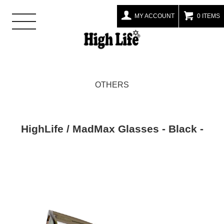
MY ACCOUNT
0 ITEMS
toggle
navigation
OTHERS
HighLife / MadMax Glasses - Black -