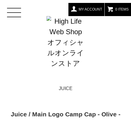
MY ACCOUNT
0 ITEMS
toggle
navigation
JUICE
Juice / Main Logo Camp Cap - Olive -