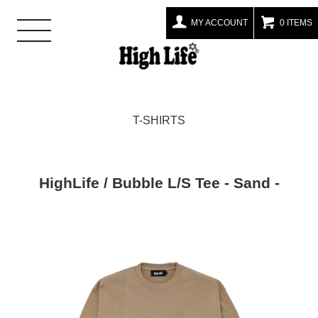
MY ACCOUNT
0 ITEMS
toggle
navigation
T-SHIRTS
HighLife / Bubble L/S Tee - Sand -