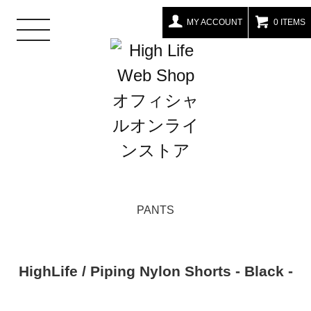
MY ACCOUNT
0 ITEMS
toggle
navigation
PANTS
HighLife / Piping Nylon Shorts - Black -