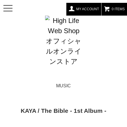
toggle
MY ACCOUNT
0 ITEMS
navigation
MUSIC
KAYA / The Bible - 1st Album -