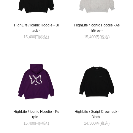
HighLife / Iconic Hoodie - Bl
HighLife / Iconic Hoodie - As
ack -
hGrey -
15,400円(税込)
15,400円(税込)
HighLife / Iconic Hoodie - Pu
HighLife / Script Crewneck -
rple -
Black -
15,400円(税込)
14,300円(税込)