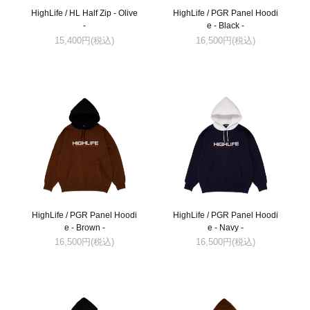
HighLife / HL Half Zip - Olive
HighLife / PGR Panel Hoodi
-
e - Black -
15,400円(税込)
16,500円(税込)
HighLife / PGR Panel Hoodi
HighLife / PGR Panel Hoodi
e - Brown -
e - Navy -
16,500円(税込)
16,500円(税込)