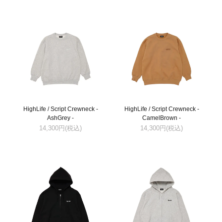
HighLife / Script Crewneck -
HighLife / Script Crewneck -
AshGrey -
CamelBrown -
14,300円(税込)
14,300円(税込)