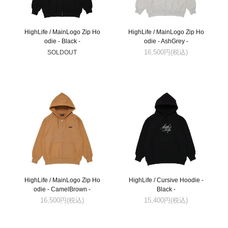
HighLife / MainLogo Zip Ho
HighLife / MainLogo Zip Ho
odie - Black -
odie - AshGrey -
SOLDOUT
16,500円(税込)
HighLife / MainLogo Zip Ho
HighLife / Cursive Hoodie -
odie - CamelBrown -
Black -
16,500円(税込)
15,400円(税込)