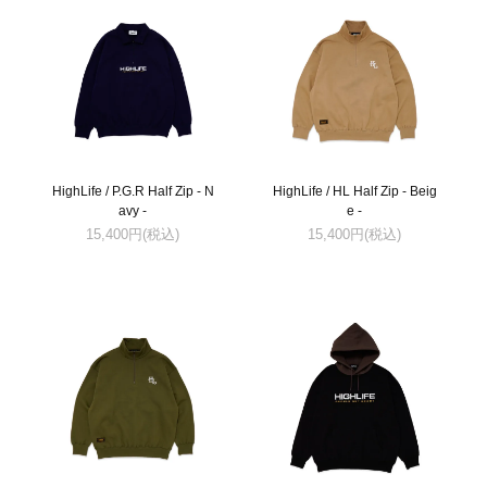
HighLife / P.G.R Half Zip - N
HighLife / HL Half Zip - Beig
avy -
e -
15,400円(税込)
15,400円(税込)